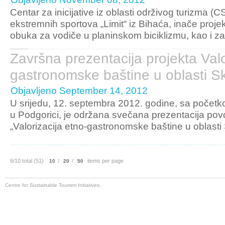
Centar za inicijative iz oblasti održivog turizma (C
ekstremnih sportova „Limit“ iz Bihaća, inače projekt
obuka za vodiče u planinskom biciklizmu, kao i za
Završna prezentacija projekta Valo
gastronomske baštine u oblasti S
Objavljeno September 14, 2012
U srijedu, 12. septembra 2012. godine, sa počet
u Podgorici, je održana svečana prezentacija pov
„Valorizacija etno-gastronomske baštine u oblasti 
6/10 total (51)
/
/
items per page
10
20
50
Centre for Sustainable Tourism Initiatives.